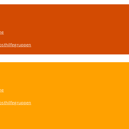
ne
bsthilfegruppen
ne
bsthilfegruppen