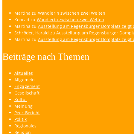
Martina
zu
Wandlerin zwischen zwei Welten
Konrad
zu
Wandlerin zwischen zwei Welten
Martina
zu
Ausstellung am Regensburger Domplatz zeigt d
Schröder, Harald
zu
Ausstellung am Regensburger Domplat
Martina
zu
Ausstellung am Regensburger Domplatz zeigt d
Beiträge nach Themen
Aktuelles
Allgemein
Engagement
Gesellschaft
Kultur
Meinung
Peer-Bericht
Politik
Regionales
Religion