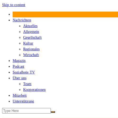
Skip to content
Treibgut – Der Sozialbote
Nachrichten
Aktuelles
Allgemein
Gesellschaft
Kultur
Regionales
Wirtschaft
Magazin
Podcast
Sozialbote TV
Über uns
Team
Kooperationen
Mitarbeit
Unterstützung