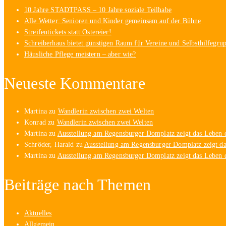
10 Jahre STADTPASS – 10 Jahre soziale Teilhabe
Alle Wetter: Senioren und Kinder gemeinsam auf der Bühne
Streifentickets statt Ostereier!
Schreiberhaus bietet günstigen Raum für Vereine und Selbsthilfegru
Häusliche Pflege meistern – aber wie?
Neueste Kommentare
Martina
zu
Wandlerin zwischen zwei Welten
Konrad
zu
Wandlerin zwischen zwei Welten
Martina
zu
Ausstellung am Regensburger Domplatz zeigt das Leben d
Schröder, Harald
zu
Ausstellung am Regensburger Domplatz zeigt da
Martina
zu
Ausstellung am Regensburger Domplatz zeigt das Leben d
Beiträge nach Themen
Aktuelles
Allgemein