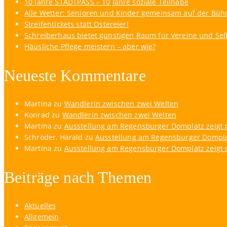
10 Jahre STADTPASS – 10 Jahre soziale Teilhabe
Alle Wetter: Senioren und Kinder gemeinsam auf der Büh
Streifentickets statt Ostereier!
Schreiberhaus bietet günstigen Raum für Vereine und Sel
Häusliche Pflege meistern – aber wie?
Neueste Kommentare
Martina
zu
Wandlerin zwischen zwei Welten
Konrad
zu
Wandlerin zwischen zwei Welten
Martina
zu
Ausstellung am Regensburger Domplatz zeigt d
Schröder, Harald
zu
Ausstellung am Regensburger Domplat
Martina
zu
Ausstellung am Regensburger Domplatz zeigt d
Beiträge nach Themen
Aktuelles
Allgemein